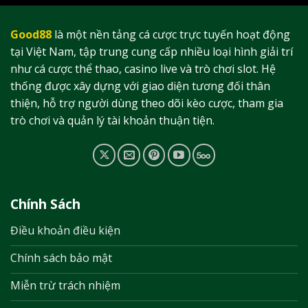
Good88
là một nền tảng cá cược trực tuyến hoạt động
tại Việt Nam, tập trung cung cấp nhiều loại hình giải trí
như cá cược thể thao, casino live và trò chơi slot. Hệ
thống được xây dựng với giao diện tương đối thân
thiện, hỗ trợ người dùng theo dõi kèo cược, tham gia
trò chơi và quản lý tài khoản thuận tiện.
Chính Sách
Điều khoản điều kiện
Chính sách bảo mật
Miễn trừ trách nhiệm