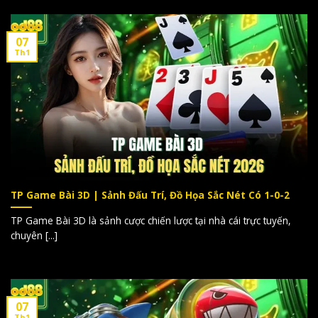
07
Th1
TP Game Bài 3D | Sảnh Đấu Trí, Đồ Họa Sắc Nét Có 1-0-2
TP Game Bài 3D là sảnh cược chiến lược tại nhà cái trực tuyến,
chuyên [...]
07
Th1