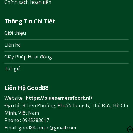
Chính sách hoàn tiền
Thông Tin Chi Tiết
Giới thiệu
Liên hệ
Giấy Phép Hoạt động
Tác giả
Liên Hệ Good88
Website :
https://bluesamersfoort.nl/
Địa chỉ :
8 Liên Phường, Phước Long B, Thủ Đức, Hồ Chí
Minh, Việt Nam
Phone : 0945283617
Email:
good88comco@gmail.com