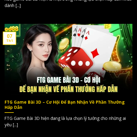
dành [...]
07
Th1
FTG Game Bài 3D – Cơ Hội Để Bạn Nhận Về Phần Thưởng
Hấp Dẫn
FTG Game Bài 3D hiện đang là lựa chọn lý tưởng cho những ai
yêu [...]