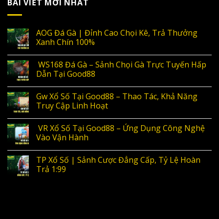
BÀI VIẾT MỚI NHẤT
AOG Đá Gà | Đỉnh Cao Chọi Kê, Trả Thưởng
Xanh Chín 100%
WS168 Đá Gà – Sảnh Chọi Gà Trực Tuyến Hấp
Dẫn Tại Good88
Gw Xổ Số Tại Good88 – Thao Tác, Khả Năng
Truy Cập Linh Hoạt
VR Xổ Số Tại Good88 – Ứng Dụng Công Nghệ
Vào Vận Hành
TP Xổ Số | Sảnh Cược Đẳng Cấp, Tỷ Lệ Hoàn
Trả 1:99