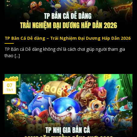
TP Bắn Cá Dễ dàng – Trải Nghiệm Đại Dương Hấp Dẫn 2026
TP Bắn cá Dễ dàng không chỉ là cách chơi giúp người tham gia
thao [...]
07
Th1