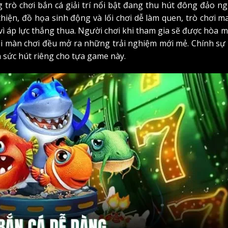
trò chơi bắn cá giải trí nổi bật đang thu hút đông đảo ng
 thiện, đồ họa sinh động và lối chơi dễ làm quen, trò chơi 
vì áp lực thắng thua. Người chơi khi tham gia sẽ được hòa 
ỗi màn chơi đều mở ra những trải nghiệm mới mẻ. Chính sự 
n sức hút riêng cho tựa game này.