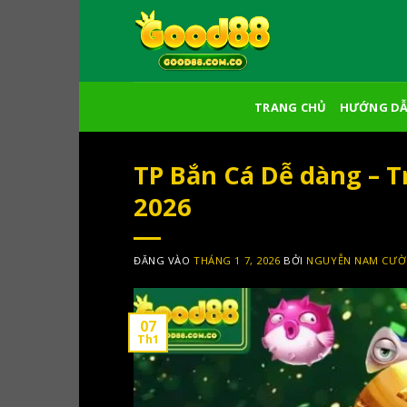
Bỏ
qua
nội
dung
TRANG CHỦ
HƯỚNG D
TP Bắn Cá Dễ dàng – 
2026
ĐĂNG VÀO
THÁNG 1 7, 2026
BỞI
NGUYỄN NAM CƯ
07
Th1