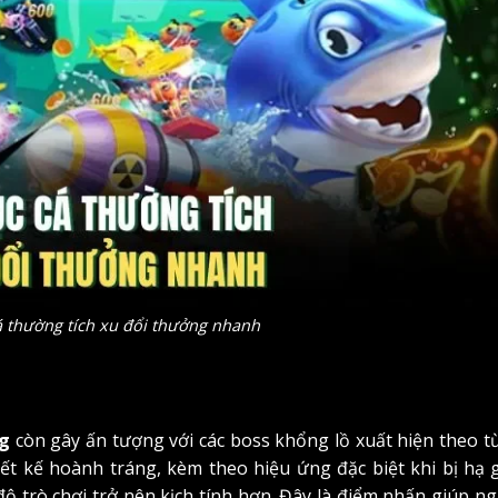
á thường tích xu đổi thưởng nhanh
ng
còn gây ấn tượng với các boss khổng lồ xuất hiện theo t
ết kế hoành tráng, kèm theo hiệu ứng đặc biệt khi bị hạ g
độ trò chơi trở nên kịch tính hơn. Đây là điểm nhấn giúp n