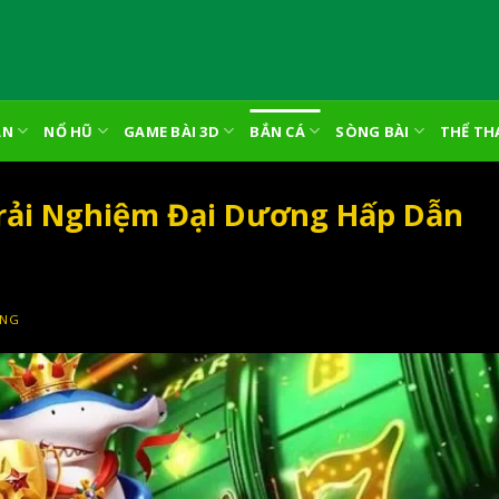
ẪN
NỔ HŨ
GAME BÀI 3D
BẮN CÁ
SÒNG BÀI
THỂ TH
Trải Nghiệm Đại Dương Hấp Dẫn
ỜNG