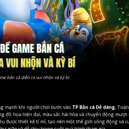
me bắn cá diễn ra vui nhộn và kỳ bí
ợng mạnh khi người chơi bước vào
TP Bắn cá Dễ dàng.
Toàn
ng đồ họa hiện đại, màu sắc hài hòa và chuyển động mượt 
đều được thiết kế tỉ mỉ, tạo nên một thế giới sống động và 
thư giãn và dễ chịu trong suốt quá trình tham gia.