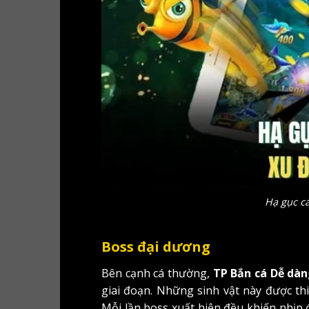
Hạ gục c
Boss đại dương
Bên cạnh cá thường,
TP Bắn cá Dễ dà
giai đoạn. Những sinh vật này được thi
Mỗi lần boss xuất hiện đều khiến nhịp 