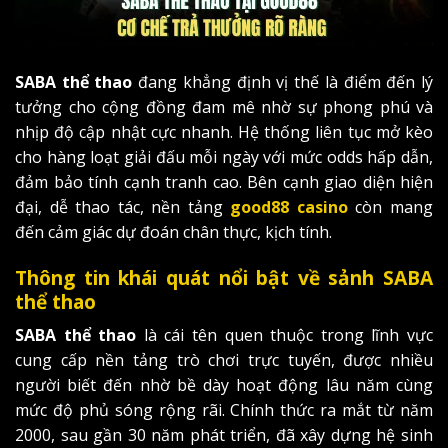
SABA thể thao
đang khẳng định vị thế là điểm đến lý
tưởng cho cộng đồng đam mê nhờ sự phong phú và
nhịp độ cập nhật cực nhanh. Hệ thống liên tục mở kèo
cho hàng loạt giải đấu mỗi ngày với mức odds hấp dẫn,
đảm bảo tính cạnh tranh cao. Bên cạnh giao diện hiện
đại, dễ thao tác, nền tảng
good88 casino
còn mang
đến cảm giác dự đoán chân thực, kịch tính.
Thông tin khái quát nổi bật về sảnh SABA
thể thao
SABA thể thao
là cái tên quen thuộc trong lĩnh vực
cung cấp nền tảng trò chơi trực tuyến, được nhiều
người biết đến nhờ bề dày hoạt động lâu năm cùng
mức độ phủ sóng rộng rãi. Chính thức ra mắt từ năm
2000, sau gần 30 năm phát triển, đã xây dựng hệ sinh