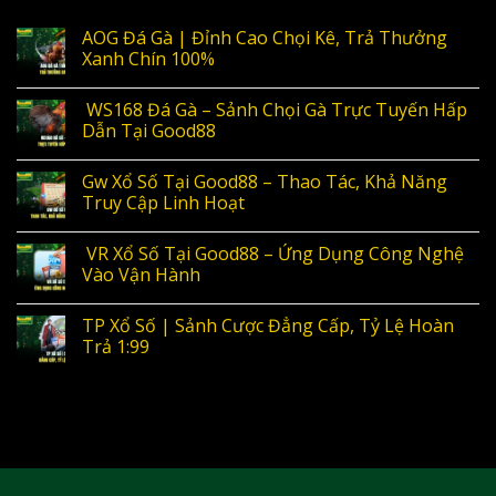
AOG Đá Gà | Đỉnh Cao Chọi Kê, Trả Thưởng
Xanh Chín 100%
WS168 Đá Gà – Sảnh Chọi Gà Trực Tuyến Hấp
Dẫn Tại Good88
Gw Xổ Số Tại Good88 – Thao Tác, Khả Năng
Truy Cập Linh Hoạt
VR Xổ Số Tại Good88 – Ứng Dụng Công Nghệ
Vào Vận Hành
TP Xổ Số | Sảnh Cược Đẳng Cấp, Tỷ Lệ Hoàn
Trả 1:99