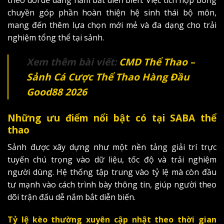
theo dõi dễ dàng nắm bắt diễn biến. Việc tích hợp bóng
chuyền góp phần hoàn thiện hệ sinh thái bộ môn,
mang đến thêm lựa chọn mới mẻ và đa dạng cho trải
nghiệm tổng thể tại sảnh.
Xem thêm bài viết:
CMD Thể Thao –
Sảnh Cá Cược Thể Thao Hàng Đầu
Good88 2026
Những ưu điểm nổi bật có tại
SABA thể
thao
Sảnh được xây dựng như một nền tảng giải trí trực
tuyến chú trọng vào dữ liệu, tốc độ và trải nghiệm
người dùng. Hệ thống tập trung vào tỷ lệ mà còn đầu
tư mạnh vào cách trình bày thông tin, giúp người theo
dõi trận đấu dễ nắm bắt diễn biến.
Tỷ lệ kèo thường xuyên cập nhật theo thời gian