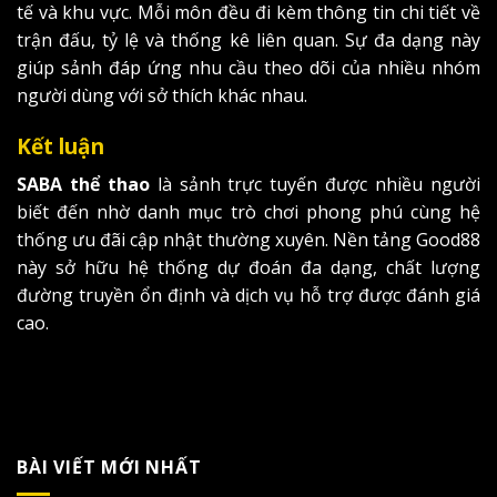
tế và khu vực. Mỗi môn đều đi kèm thông tin chi tiết về
trận đấu, tỷ lệ và thống kê liên quan. Sự đa dạng này
giúp sảnh đáp ứng nhu cầu theo dõi của nhiều nhóm
người dùng với sở thích khác nhau.
Kết luận
SABA thể thao
là sảnh trực tuyến được nhiều người
biết đến nhờ danh mục trò chơi phong phú cùng hệ
thống ưu đãi cập nhật thường xuyên. Nền tảng Good88
này sở hữu hệ thống dự đoán đa dạng, chất lượng
đường truyền ổn định và dịch vụ hỗ trợ được đánh giá
cao.
BÀI VIẾT MỚI NHẤT