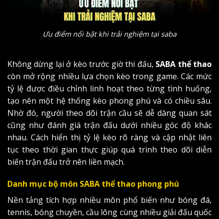
Ưu điểm nổi bật khi trải nghiệm tại saba
Không dừng lại ở kèo trước giờ thi đấu,
SABA thể thao
còn mở rộng nhiều lựa chọn kèo trong game. Các mức
tỷ lệ được điều chỉnh linh hoạt theo từng tình huống,
tạo nên một hệ thống kèo phong phú và có chiều sâu.
Nhờ đó, người theo dõi trận cầu sẽ dễ dàng quan sát
cũng như đánh giá trận đấu dưới nhiều góc độ khác
nhau. Cách hiển thị tỷ lệ kèo rõ ràng và cập nhật liên
tục theo thời gian thực giúp quá trình theo dõi diễn
biến trận đấu trở nên liền mạch.
Danh mục bộ môn
SABA thể thao
phong phú
Nền tảng tích hợp nhiều môn phổ biến như bóng đá,
tennis, bóng chuyền, cầu lông cùng nhiều giải đấu quốc