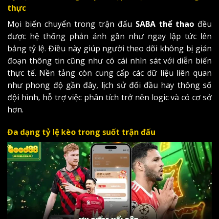
thực
Mọi biến chuyển trong trận đấu
SABA thể thao
đều
được hệ thống phản ánh gần như ngay lập tức lên
bảng tỷ lệ. Điều này giúp người theo dõi không bị gián
đoạn thông tin cũng như có cái nhìn sát với diễn biến
thực tế. Nền tảng còn cung cấp các dữ liệu liên quan
như phong độ gần đây, lịch sử đối đầu hay thông số
đội hình, hỗ trợ việc phân tích trở nên logic và có cơ sở
hơn.
Đa dạng tỷ lệ kèo trong suốt trận đấu