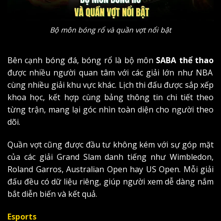
Bộ môn bóng rổ và quần vợt nổi bật
Bên cạnh bóng đá, bóng rổ là bộ môn
SABA thể thao
được nhiều người quan tâm với các giải lớn như NBA
cùng nhiều giải khu vực khác. Lịch thi đấu được sắp xếp
khoa học, kết hợp cùng bảng thông tin chi tiết theo
từng trận, mang lại góc nhìn toàn diện cho người theo
dõi.
Quần vợt cũng được đầu tư không kém với sự góp mặt
của các giải Grand Slam danh tiếng như Wimbledon,
Roland Garros, Australian Open hay US Open. Mỗi giải
đấu đều có dữ liệu riêng, giúp người xem dễ dàng nắm
bắt diễn biến và kết quả.
Esports