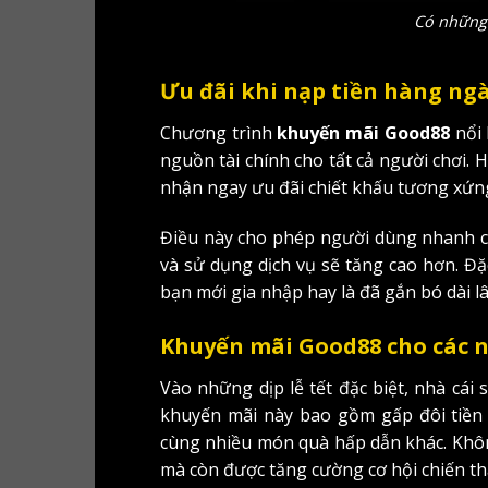
Có những 
Ưu đãi khi nạp tiền hàng ng
Chương trình
khuyến mãi Good88
nổi 
nguồn tài chính cho tất cả người chơi. H
nhận ngay ưu đãi chiết khấu tương xứn
Điều này cho phép người dùng nhanh ch
và sử dụng dịch vụ sẽ tăng cao hơn. Đặ
bạn mới gia nhập hay là đã gắn bó dài lâ
Khuyến mãi Good88 cho các 
Vào những dịp lễ tết đặc biệt, nhà cái
khuyến mãi này bao gồm gấp đôi tiền t
cùng nhiều món quà hấp dẫn khác. Khôn
mà còn được tăng cường cơ hội chiến th