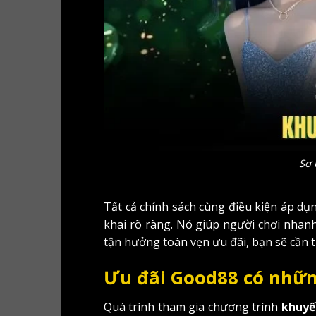
Sơ 
Tất cả chính sách cùng điều kiện áp dụ
khai rõ ràng. Nó giúp người chơi nhanh
tận hưởng toàn vẹn ưu đãi, bạn sẽ cần t
Ưu đãi Good88 có nhữn
Quá trình tham gia chương trình
khuyế