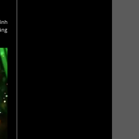
ình
ặng