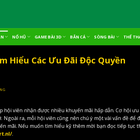
ẪN
NỔ HŨ
GAME BÀI 3D
BẮN CÁ
SÒNG BÀI
THỂ TH
m Hiểu Các Ưu Đãi Độc Quyền
ỜNG
p hội viên nhận được nhiều khuyến mãi hấp dẫn. Cơ hội ưu 
ỡ. Ngoài ra, mỗi hội viên cũng nên chú ý một vài vấn đề để
n mãi. Nếu muốn tìm hiểu kỹ thêm mời bạn đọc tiếp tục t
t.nl/
.