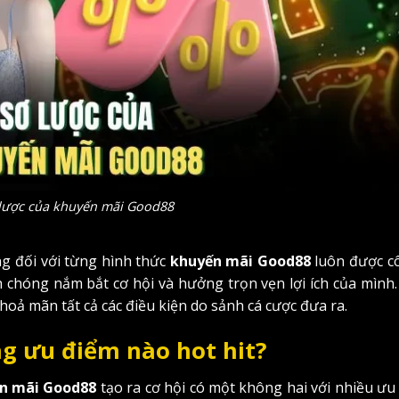
lược của khuyến mãi Good88
ng đối với từng hình thức
khuyến mãi Good88
luôn được c
 chóng nắm bắt cơ hội và hưởng trọn vẹn lợi ích của mình.
hoả mãn tất cả các điều kiện do sảnh cá cược đưa ra.
g ưu điểm nào hot hit?
n mãi Good88
tạo ra cơ hội có một không hai với nhiều ưu