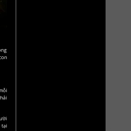
ong
 con
mỗi
hải
ười
 tại