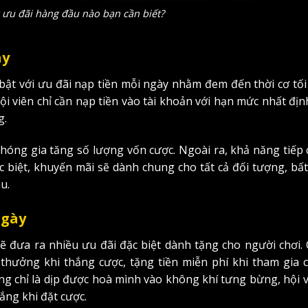
ưu đãi hàng đầu nào bạn cần biết?
ày
bật với ưu đãi nạp tiền mỗi ngày nhằm đem đến thời cơ tối
ội viên chỉ cần nạp tiền vào tài khoản với hạn mức nhất địn
g.
óng gia tăng số lượng vốn cược. Ngoài ra, khả năng tiếp 
c biệt, khuyến mãi sẽ dành chung cho tất cả đối tượng, bấ
u.
ngày
 sẽ đưa ra nhiều ưu đãi đặc biệt dành tặng cho người chơi.
hưởng khi thắng cược, tặng tiền miễn phí khi tham gia c
g chỉ là dịp được hoà mình vào không khí tưng bừng, hội v
ắng khi đặt cược.