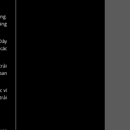
ng.
tăng
 Đây
các
rải
ban
c ví
rải