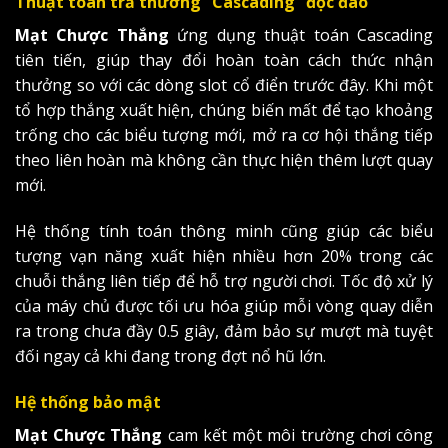
Thuật toán trả thưởng “Cascading” độc đáo
Mạt Chược Thắng
ứng dụng thuật toán Cascading
tiên tiến, giúp thay đổi hoàn toàn cách thức nhận
thưởng so với các dòng slot cổ điển trước đây. Khi một
tổ hợp thắng xuất hiện, chúng biến mất để tạo khoảng
trống cho các biểu tượng mới, mở ra cơ hội thắng tiếp
theo liên hoàn mà không cần thực hiện thêm lượt quay
mới.
Hệ thống tính toán thông minh cũng giúp các biểu
tượng vạn năng xuất hiện nhiều hơn 20% trong các
chuỗi thắng liên tiếp để hỗ trợ người chơi. Tốc độ xử lý
của máy chủ được tối ưu hóa giúp mỗi vòng quay diễn
ra trong chưa đầy 0.5 giây, đảm bảo sự mượt mà tuyệt
đối ngay cả khi đang trong đợt nổ hũ lớn.
Hệ thống bảo mật
Mạt Chược Thắng
cam kết một môi trường chơi công