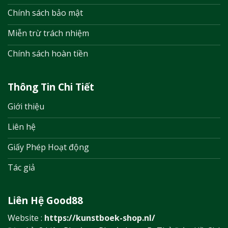
Chính sách bảo mật
Miễn trừ trách nhiệm
Chính sách hoàn tiền
Thông Tin Chi Tiết
Giới thiệu
Liên hệ
Giấy Phép Hoạt động
Tác giả
Liên Hệ Good88
Website :
https://kunstboek-shop.nl/