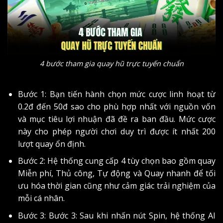
4 bước tham gia quay hũ trực tuyến chuẩn
Bước 1: Bạn tiến hành chọn mức cược linh hoạt từ
0.2đ đến 50đ sao cho phù hợp nhất với nguồn vốn
và mục tiêu lợi nhuận đã đề ra ban đầu. Mức cược
này cho phép người chơi duy trì được ít nhất 200
lượt quay ổn định.
Bước 2: Hệ thống cung cấp 4 tùy chọn bao gồm quay
Miễn phí, Thủ công, Tự động và Quay nhanh để tối
ưu hóa thời gian cũng như cảm giác trải nghiệm của
mỗi cá nhân.
Bước 3: Bước 3: Sau khi nhấn nút Spin, hệ thống AI