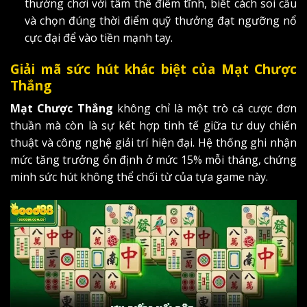
thường chơi với tâm thế điềm tĩnh, biết cách soi cầu
và chọn đúng thời điểm quỹ thưởng đạt ngưỡng nổ
cực đại để vào tiền mạnh tay.
Giải mã sức hút khác biệt của Mạt Chược
Thắng
Mạt Chược Thắng
không chỉ là một trò cá cược đơn
thuần mà còn là sự kết hợp tinh tế giữa tư duy chiến
thuật và công nghệ giải trí hiện đại. Hệ thống ghi nhận
mức tăng trưởng ổn định ở mức 15% mỗi tháng, chứng
minh sức hút không thể chối từ của tựa game này.