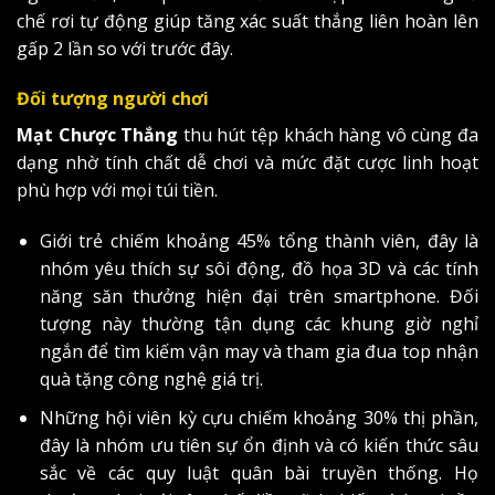
chế rơi tự động giúp tăng xác suất thắng liên hoàn lên
gấp 2 lần so với trước đây.
Đối tượng người chơi
Mạt Chược Thắng
thu hút tệp khách hàng vô cùng đa
dạng nhờ tính chất dễ chơi và mức đặt cược linh hoạt
phù hợp với mọi túi tiền.
Giới trẻ chiếm khoảng 45% tổng thành viên, đây là
nhóm yêu thích sự sôi động, đồ họa 3D và các tính
năng săn thưởng hiện đại trên smartphone. Đối
tượng này thường tận dụng các khung giờ nghỉ
ngắn để tìm kiếm vận may và tham gia đua top nhận
quà tặng công nghệ giá trị.
Những hội viên kỳ cựu chiếm khoảng 30% thị phần,
đây là nhóm ưu tiên sự ổn định và có kiến thức sâu
sắc về các quy luật quân bài truyền thống. Họ