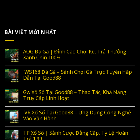
BÀI VIẾT MỚI NHẤT
AOG Đá Gà | Đỉnh Cao Chọi Kê, Trả Thưởng
Xanh Chín 100%
WS168 Đá Gà – Sảnh Chọi Gà Trực Tuyến Hấp
Dẫn Tại Good88
Gw Xổ Số Tại Good88 – Thao Tác, Khả Năng
Truy Cập Linh Hoạt
VR Xổ Số Tại Good88 – Ứng Dụng Công Nghệ
Vào Vận Hành
TP Xổ Số | Sảnh Cược Đẳng Cấp, Tỷ Lệ Hoàn
Trả 1:99