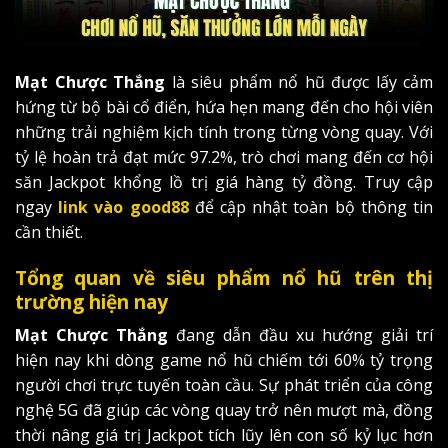
Mạt Chược Thắng
là siêu phẩm nổ hũ được lấy cảm
hứng từ bộ bài cổ điển, hứa hẹn mang đến cho hội viên
những trải nghiệm kịch tính trong từng vòng quay. Với
tỷ lệ hoàn trả đạt mức 97.2%, trò chơi mang đến cơ hội
săn Jackpot khổng lồ trị giá hàng tỷ đồng. Truy cập
ngay
link vào good88
để cập nhật toàn bộ thông tin
cần thiết.
Tổng quan về siêu phẩm nổ hũ trên thị
trường hiện nay
Mạt Chược Thắng
đang dẫn đầu xu hướng giải trí
hiện nay khi dòng game nổ hũ chiếm tới 60% tỷ trọng
người chơi trực tuyến toàn cầu. Sự phát triển của công
nghệ 5G đã giúp các vòng quay trở nên mượt mà, đồng
thời nâng giá trị Jackpot tích lũy lên con số kỷ lục hơn