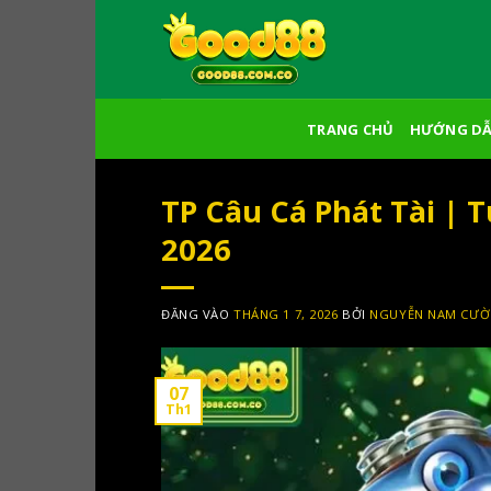
Bỏ
qua
nội
dung
TRANG CHỦ
HƯỚNG D
TP Câu Cá Phát Tài |
2026
ĐĂNG VÀO
THÁNG 1 7, 2026
BỞI
NGUYỄN NAM CƯ
07
Th1