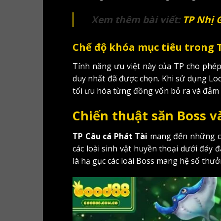
Xem thêm bài viết:
TP Nhị 
Chế độ khóa mục tiêu trong T
Tính năng ưu việt này của TP cho phép 
duy nhất đã được chọn. Khi sử dụng Loc
tối ưu hóa từng đồng vốn bỏ ra và đảm 
Chiến thuật săn Boss v
TP Câu cá Phát Tài
mang đến những cơ 
các loài sinh vật huyền thoại dưới đáy 
là hạ gục các loài Boss mang hệ số thưở