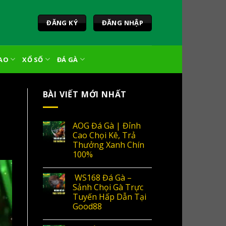
ĐĂNG KÝ
ĐĂNG NHẬP
AO
XỔ SỐ
ĐÁ GÀ
BÀI VIẾT MỚI NHẤT
AOG Đá Gà | Đỉnh
Cao Chọi Kê, Trả
Thưởng Xanh Chín
100%
WS168 Đá Gà –
Sảnh Chọi Gà Trực
Tuyến Hấp Dẫn Tại
Good88