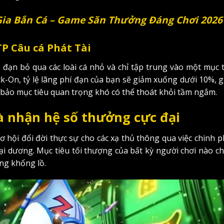
Gia Bắn Cá – Game Săn Thưởng Đáng Chơi 2026
P Câu cá Phát Tài
đạn bỏ qua các loài cá nhỏ và chỉ tập trung vào một mục t
k-On, tỷ lệ lãng phí đạn của bạn sẽ giảm xuống dưới 10%, 
bảo mục tiêu quan trọng khó có thể thoát khỏi tầm ngắm.
à nhận hệ số thưởng cực đại
hội đổi đời thực sự cho các xạ thủ thông qua việc chinh p
đại dương. Mục tiêu tối thượng của bất kỳ người chơi nào c
ng khổng lồ.