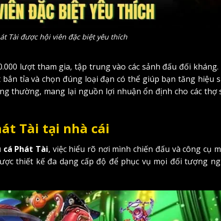
át Tài được hội viên đặc biệt yêu thích
000 lượt tham gia, tập trung vào các sảnh đấu đối kháng. 
 bắn tỉa và chọn đúng loại đạn có thể giúp bạn tăng hiệu 
hông thường, mang lại nguồn lợi nhuận ổn định cho các thợ
át Tài tại nhà cái
 cá Phát Tài
, việc hiểu rõ nơi mình chiến đấu và công cụ 
được thiết kế đa dạng cấp độ để phục vụ mọi đối tượng ng