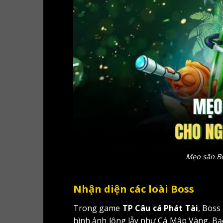
Mẹo săn Bo
Nhận diện các loài Boss
Trong game
TP Câu cá Phát Tài
, Boss
hình ảnh lộng lẫy như Cá Mập Vàng, Bạ