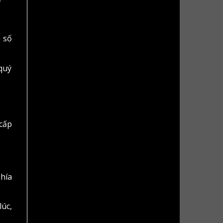
ệ số
 quý
 cấp
phía
úc,