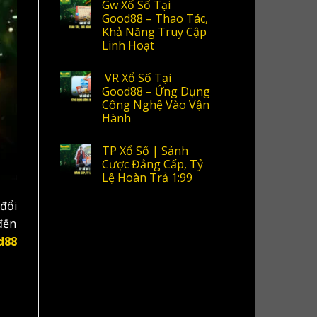
Gw Xổ Số Tại
Good88 – Thao Tác,
Khả Năng Truy Cập
Linh Hoạt
VR Xổ Số Tại
Good88 – Ứng Dụng
Công Nghệ Vào Vận
Hành
TP Xổ Số | Sảnh
Cược Đẳng Cấp, Tỷ
Lệ Hoàn Trả 1:99
đổi
đến
d88