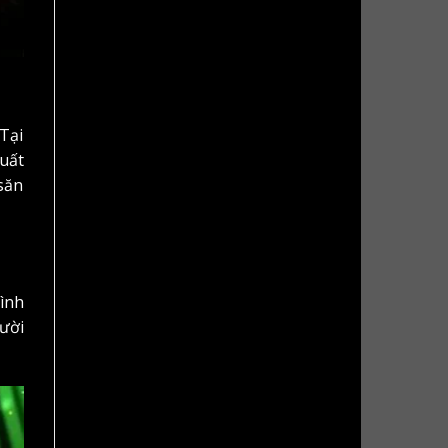
Tại
suất
 săn
mình
ười