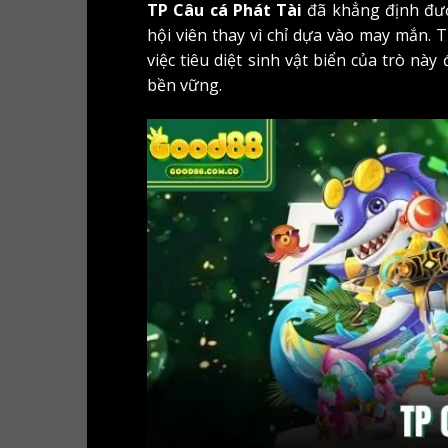
TP Câu cá Phát Tài
đã khẳng định đượ
hội viên thay vì chỉ dựa vào may mắn. 
việc tiêu diệt sinh vật biển của trò nà
bền vững.