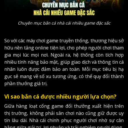
Chuyên mục bắn cá nhà cái nhiều game đặc sắc
So với các máy chơi game truyền thống, thương hiệu sở
hữu nền tảng online tiện lợi, cho phép người chơi tham
gia mọi lúc mọi nơi. Ngoài ra, hệ thống còn tích hợp
nhiều tính năng bảo mật, giúp giao dịch và thông tin cá
nhân luôn được đảm bảo an toàn. Mỗi mục tiêu bị hạ
gục sẽ mang về số xu tương ứng, có thể quy đổi thành
phần thưởng giá trị.
Vì sao bắn cá được nhiều người lựa chọn?
Giữa hàng loạt cổng game đổi thưởng xuất hiện trên
thị trường, không phải sân chơi nào cũng giữ được uy
tín lâu dài. Nhà cái chinh phục người chơi nhờ sự cân
bằng giữa giải trí, lợi nhuận và trải nghiệm người dùng.