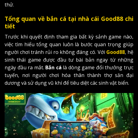
thử.
Tổng quan về bắn cá tại nhà cái Good88 chi
tiết
Trước khi quyết định tham gia bất kỳ sảnh game nào,
việc tìm hiểu tổng quan luôn là bước quan trọng giúp
người chơi tránh rủi ro không đáng có. Với
Good88
, hệ
sinh thái game được đầu tư bài bản ngay từ những
ngày đầu ra mắt.
Bắn cá
là dòng game đổi thưởng trực
tuyến, nơi người chơi hóa thân thành thợ săn đại
dương và sử dụng vũ khí để tiêu diệt các sinh vật biển.