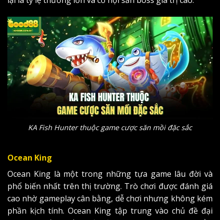
KA Fish Hunter thuộc game cược săn mồi đặc sắc
Ocean King
Ocean King là một trong những tựa game lâu đời và
phổ biến nhất trên thị trường. Trò chơi được đánh giá
cao nhờ gameplay cân bằng, dễ chơi nhưng không kém
phần kịch tính. Ocean King tập trung vào chủ đề đại