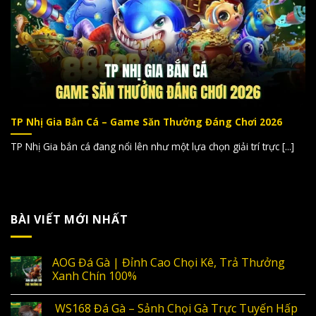
TP Nhị Gia Bắn Cá – Game Săn Thưởng Đáng Chơi 2026
TP Nhị Gia bắn cá đang nổi lên như một lựa chọn giải trí trực [...]
BÀI VIẾT MỚI NHẤT
AOG Đá Gà | Đỉnh Cao Chọi Kê, Trả Thưởng
Xanh Chín 100%
WS168 Đá Gà – Sảnh Chọi Gà Trực Tuyến Hấp