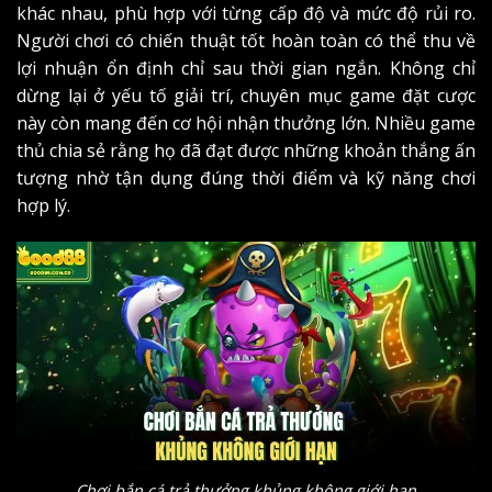
khác nhau, phù hợp với từng cấp độ và mức độ rủi ro.
Người chơi có chiến thuật tốt hoàn toàn có thể thu về
lợi nhuận ổn định chỉ sau thời gian ngắn. Không chỉ
dừng lại ở yếu tố giải trí, chuyên mục game đặt cược
này còn mang đến cơ hội nhận thưởng lớn. Nhiều game
thủ chia sẻ rằng họ đã đạt được những khoản thắng ấn
tượng nhờ tận dụng đúng thời điểm và kỹ năng chơi
hợp lý.
Chơi bắn cá trả thưởng khủng không giới hạn