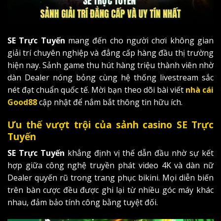
SE Trực Tuyến
mang đến cho người chơi không gian
giải trí chuyên nghiệp và đẳng cấp hàng đầu thị trường
hiện nay. Sảnh game thu hút hàng triệu thành viên nhờ
dàn Dealer nóng bỏng cùng hệ thống livestream sắc
nét đạt chuẩn quốc tế. Mời bạn theo dõi bài viết
nhà cái
Good88
cập nhật để nắm bắt thông tin hữu ích.
Ưu thế vượt trội của sảnh casino SE Trực
Tuyến
SE Trực Tuyến
khẳng định vị thế dẫn đầu nhờ sự kết
hợp giữa công nghệ truyền phát video 4K và dàn nữ
Dealer quyến rũ trong trang phục bikini. Mọi diễn biến
trên bàn cược đều được ghi lại từ nhiều góc máy khác
nhau, đảm bảo tính công bằng tuyệt đối.