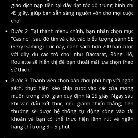
giao dịch nạp tiền tại đây đạt tốc độ trung bình chỉ
45 giây, giúp bạn sẵn sàng nguồn vốn cho mọi cuộc
chơi.
Bước 2: Tại thanh menu chính, bạn nhấn chọn mục
“Casino”, sau đó tìm và click vào biểu tượng sảnh SE
(Sexy Gaming). Lúc này, danh sách hơn 200 bàn cược
với đầy đủ các trò chơi như Baccarat, Rồng Hổ,
Roulette sẽ hiển thị để bạn thoải mái lựa chọn theo
sở thích.
Bước 3: Thành viên chọn bàn chơi phù hợp với ngân
sách, thực hiện kéo chip cược vào các cửa mong
muốn trong thời gian quy định là 25 giây. Ngay sau
khi ván đấu kết thúc, nếu giành chiến thắng, tiền
thưởng sẽ được hệ thống tự động cộng vào tài
khoản và bạn có thể thực hiện lệnh rút về ngân
hàng chỉ trong 3 – 5 phút.