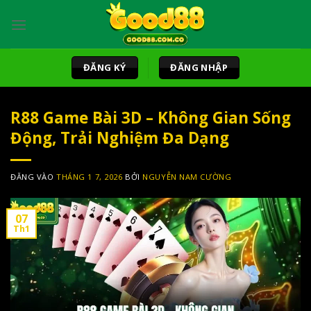
Bỏ
qua
nội
dung
ĐĂNG KÝ
ĐĂNG NHẬP
R88 Game Bài 3D – Không Gian Sống
Động, Trải Nghiệm Đa Dạng
ĐĂNG VÀO
THÁNG 1 7, 2026
BỞI
NGUYỄN NAM CƯỜNG
07
Th1