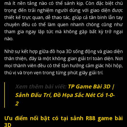
mà ít nền tảng nào có thể sánh kịp. Còn đặc biệt chú
trọng đến trải nghiệm người dùng với giao diện được
thiết kế trực quan, dễ thao tác, giúp cả tân binh lẫn tay
chuyên đều có thể làm quen nhanh chóng cũng như
tham gia ngay lập tức mà không gặp bất kỳ trở ngại
nào.
Nhờ sự kết hợp giữa đồ họa 3D sống động và giao diện
thân thiện, đây là một không gian giải trí toàn diện. Nơi
mọi thành viên đều có thể tận hưởng cảm giác hồi hộp,
thú vị và trọn vẹn trong từng phút giây giải trí.
Xem thêm bài viết:
TP Game Bài 3D |
Sảnh Đấu Trí, Đồ Họa Sắc Nét Có 1-0-
2
Ưu điểm nổi bật có tại sảnh R88 game bài
3D