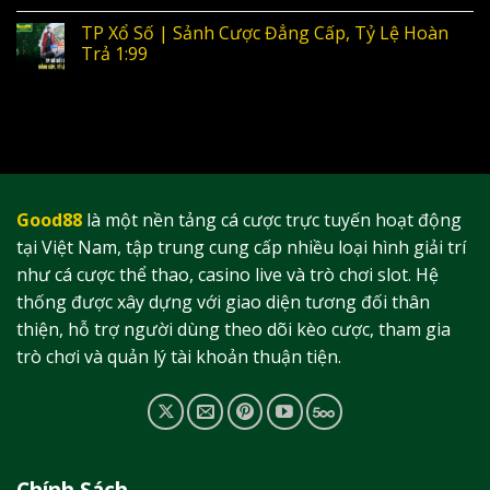
TP Xổ Số | Sảnh Cược Đẳng Cấp, Tỷ Lệ Hoàn
Trả 1:99
Good88
là một nền tảng cá cược trực tuyến hoạt động
tại Việt Nam, tập trung cung cấp nhiều loại hình giải trí
như cá cược thể thao, casino live và trò chơi slot. Hệ
thống được xây dựng với giao diện tương đối thân
thiện, hỗ trợ người dùng theo dõi kèo cược, tham gia
trò chơi và quản lý tài khoản thuận tiện.
Chính Sách