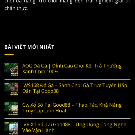
chơi đa dạng, trò chơi mang đến trải nghiệm giải trí
chân thực.
BÀI VIẾT MỚI NHẤT
AOG Đá Gà | Đỉnh Cao Chọi Kê, Trả Thưởng
Xanh Chín 100%
WS168 Đá Gà – Sảnh Chọi Gà Trực Tuyến Hấp
Dẫn Tại Good88
Gw Xổ Số Tại Good88 – Thao Tác, Khả Năng
Truy Cập Linh Hoạt
VR Xổ Số Tại Good88 – Ứng Dụng Công Nghệ
Vào Vận Hành