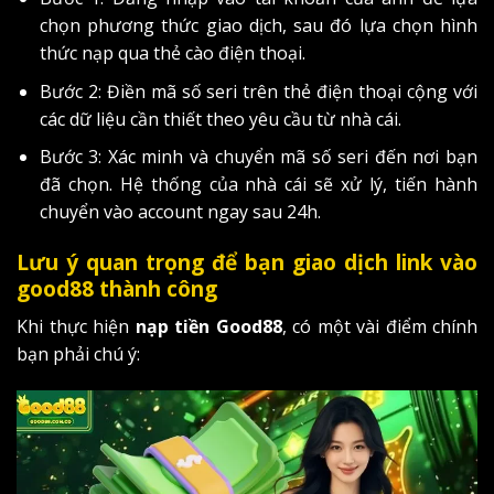
chọn phương thức giao dịch, sau đó lựa chọn hình
thức nạp qua thẻ cào điện thoại.
Bước 2: Điền mã số seri trên thẻ điện thoại cộng với
các dữ liệu cần thiết theo yêu cầu từ nhà cái.
Bước 3: Xác minh và chuyển mã số seri đến nơi bạn
đã chọn. Hệ thống của nhà cái sẽ xử lý, tiến hành
chuyển vào account ngay sau 24h.
Lưu ý quan trọng để bạn giao dịch link vào
good88 thành công
Khi thực hiện
nạp tiền Good88
, có một vài điểm chính
bạn phải chú ý: