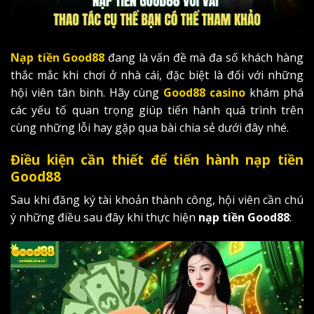
Nạp tiền Good88
đang là vấn đề mà đa số khách hàng
thắc mắc khi chơi ở nhà cái, đặc biệt là đối với những
hội viên tân binh. Hãy cùng
Good88 casino
khám phá
các yếu tố quan trọng giúp tiến hành quá trình trên
cùng những lỗi hay gặp qua bài chia sẻ dưới đây nhé.
Điều kiện cần thiết để tiến hành nạp tiền
Good88
Sau khi đăng ký tài khoản thành công, hội viên cần chú
ý những điều sau đây khi thực hiện
nạp tiền Good88
: