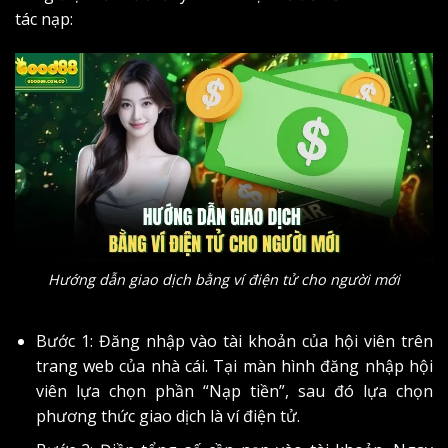
tác nạp:
Hướng dẫn giao dịch bằng ví điện tử cho người mới
Bước 1: Đăng nhập vào tài khoản của hội viên trên
trang web của nhà cái. Tại màn hình đăng nhập hội
viên lựa chọn phần “Nạp tiền”, sau đó lựa chọn
phương thức giao dịch là ví điện tử.