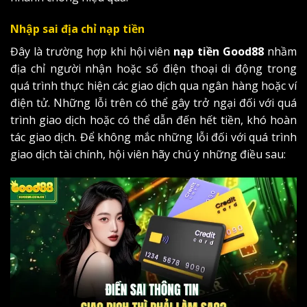
Nhập sai địa chỉ nạp tiền
Đây là trường hợp khi hội viên
nạp tiền Good88
nhầm
địa chỉ người nhận hoặc số điện thoại di động trong
quá trình thực hiện các giao dịch qua ngân hàng hoặc ví
điện tử. Những lỗi trên có thể gây trở ngại đối với quá
trình giao dịch hoặc có thể dẫn đến hết tiền, khó hoàn
tác giao dịch. Để không mắc những lỗi đối với quá trình
giao dịch tài chính, hội viên hãy chú ý những điều sau: