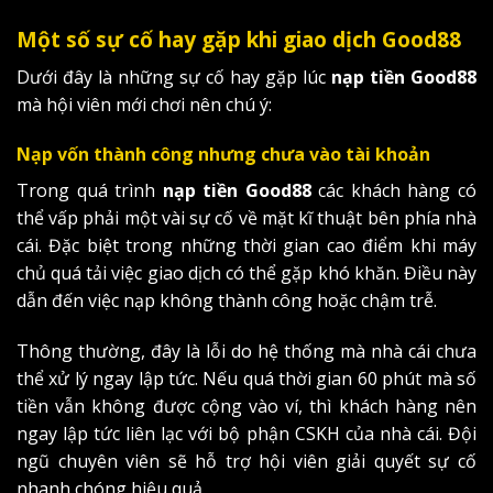
Một số sự cố hay gặp khi giao dịch Good88
Dưới đây là những sự cố hay gặp lúc
nạp tiền Good88
mà hội viên mới chơi nên chú ý:
Nạp vốn thành công nhưng chưa vào tài khoản
Trong quá trình
nạp tiền Good88
các khách hàng có
thể vấp phải một vài sự cố về mặt kĩ thuật bên phía nhà
cái. Đặc biệt trong những thời gian cao điểm khi máy
chủ quá tải việc giao dịch có thể gặp khó khăn. Điều này
dẫn đến việc nạp không thành công hoặc chậm trễ.
Thông thường, đây là lỗi do hệ thống mà nhà cái chưa
thể xử lý ngay lập tức. Nếu quá thời gian 60 phút mà số
tiền vẫn không được cộng vào ví, thì khách hàng nên
ngay lập tức liên lạc với bộ phận CSKH của nhà cái. Đội
ngũ chuyên viên sẽ hỗ trợ hội viên giải quyết sự cố
nhanh chóng hiệu quả.