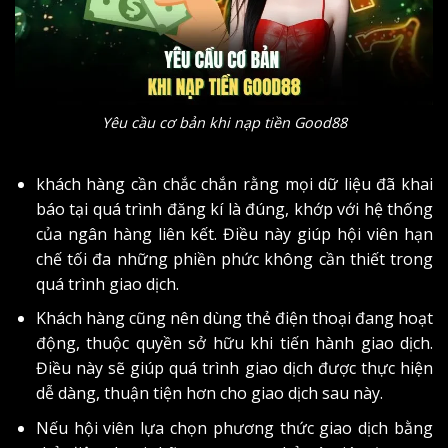
Yêu cầu cơ bản khi nạp tiền Good88
khách hàng cần chắc chắn rằng mọi dữ liệu đã khai
báo tại quá trình đăng kí là đúng, khớp với hệ thống
của ngân hàng liên kết. Điều này giúp hội viên hạn
chế tối đa những phiền phức không cần thiết trong
quá trình giao dịch.
Khách hàng cũng nên dùng thẻ điện thoại đang hoạt
động, thuộc quyền sở hữu khi tiến hành giao dịch.
Điều này sẽ giúp quá trình giao dịch được thực hiện
dễ dàng, thuận tiện hơn cho giao dịch sau này.
Nếu hội viên lựa chọn phương thức giao dịch bằng