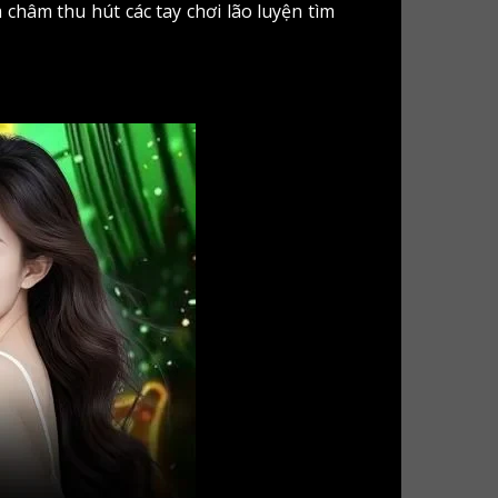
 châm thu hút các tay chơi lão luyện tìm