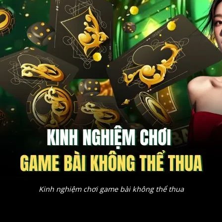
Kinh nghiệm chơi game bài không thể thua