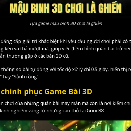
Tựa game mậu binh 3D chơi là ghiền
g cấp giải trí khác biệt khi yêu cầu người chơi phải có tư
ng kéo và thả mượt mà, giúp việc điều chỉnh quân bài trở n
lẫn thường gặp ở các bản 2D cũ.
thống so bài tự động với tốc độ xử lý chỉ 0.5 giây, hiển thị
” hay “Sảnh rồng”.
i chinh phục Game Bài 3D
n chơi của những quân bài may mắn mà còn là nơi kiểm chứ
à kinh nghiệm vàng từ những cao thủ tại Good88: