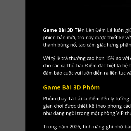
Game Bài 3D
Tiến Lên Đếm Lá luôn giữ 
phiên bản mới, trò này được thiết kế 
thanh bùng nổ, tạo cảm giác hưng phấn 
Với tỷ lệ trả thưởng cao hơn 15% so với
cho các xạ thủ bài. Điểm đặc biệt là h
đảm bảo cuộc vui luôn diễn ra liên tục v
Game Bài 3D Phỏm
Phỏm (hay Tá Lả) là điểm đến lý tưởng 
gian chơi được thiết kế theo phong các
như đang ngồi trong một phòng VIP thự
Trong năm 2026, tính năng ghi nhớ bài 