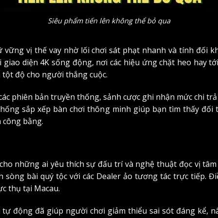
Siêu phẩm tiến lên không thể bỏ qua
vững vị thế vay nhờ lối chơi sát phạt nhanh và tính đối k
với giao diện 4K sống động, nơi các hiệu ứng chặt heo hay
tột độ cho người thắng cuộc.
 các phiên bản truyền thống, sảnh cược ghi nhận mức chi tr
ệ thống sắp xếp bàn chơi thông minh giúp bạn tìm thấy đối t
à công bằng.
cho những ai yêu thích sự đấu trí và nghệ thuật đọc vị tâm 
h sòng bài quý tộc với các Dealer ảo tương tác trực tiếp. Đ
c thụ tại Macau.
tự động đã giúp người chơi giảm thiểu sai sót đáng kể, n