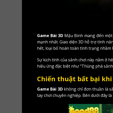
Game Bài 3D
Mậu Binh mang đến một đẳn
mạnh nhất. Giao diện 3D hỗ trợ tính nă
hết, loại bỏ hoàn toàn tình trạng nhầm 
Sự kịch tính của sảnh chơi này nằm ở hệ 
hiệu ứng đặc biệt như “Thùng phá sảnh
Chiến thuật bất bại kh
Game Bài 3D
không chỉ đơn thuần là sâ
tay chơi chuyên nghiệp. Bên dưới đây l