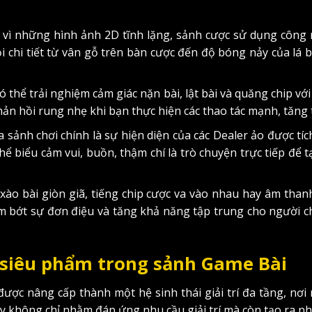
 vì những hình ảnh 2D tĩnh lặng, sảnh cược sử dụng công n
 chi tiết từ vân gỗ trên bàn cược đến độ bóng nảy của lá bà
có thể trải nghiệm cảm giác nặn bài, lật bài và quăng chip
hản hồi rung nhẹ khi bạn thực hiện các thao tác mạnh, tăn
sảnh chơi chính là sự hiện diện của các Dealer ảo được tích
ể biểu cảm vui, buồn, thậm chí là trò chuyện trực tiếp để t
xào bài giòn giã, tiếng chip cược va vào nhau hay âm tha
m bớt sự đơn điệu và tăng khả năng tập trung cho người ch
 siêu phẩm trong sảnh Game Bài
ược nâng cấp thành một hệ sinh thái giải trí đa tầng, nơi m
 không chỉ nhằm đáp ứng nhu cầu giải trí mà còn tạo ra nhi