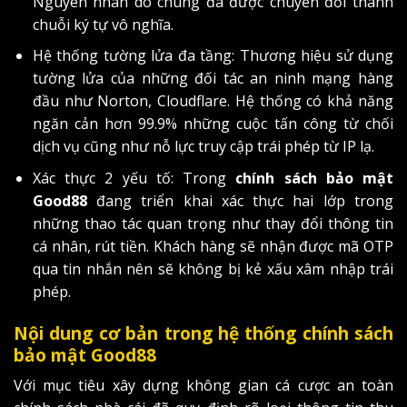
Nguyên nhân do chúng đã được chuyển đổi thành
chuỗi ký tự vô nghĩa.
Hệ thống tường lửa đa tầng: Thương hiệu sử dụng
tường lửa của những đối tác an ninh mạng hàng
đầu như Norton, Cloudflare. Hệ thống có khả năng
ngăn cản hơn 99.9% những cuộc tấn công từ chối
dịch vụ cũng như nỗ lực truy cập trái phép từ IP lạ.
Xác thực 2 yếu tố: Trong
chính sách bảo mật
Good88
đang triển khai xác thực hai lớp trong
những thao tác quan trọng như thay đổi thông tin
cá nhân, rút tiền. Khách hàng sẽ nhận được mã OTP
qua tin nhắn nên sẽ không bị kẻ xấu xâm nhập trái
phép.
Nội dung cơ bản trong hệ thống chính sách
bảo mật Good88
Với mục tiêu xây dựng không gian cá cược an toàn