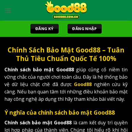
Bỏ
qua
nội
dung
ĐĂNG KÝ
ĐĂNG NHẬP
Chính Sách Bảo Mật Good88 – Tuân
Thủ Tiêu Chuẩn Quốc Tế 100%
Chính sách bảo mật Good88
giúp củng cố niềm tin
vững chắc của người chơi toàn cầu. Đây là hệ thống bảo
vệ dữ liệu chặt chẽ đã được
Good88
nghiên cứu kỹ
càng. Nếu bạn quan tâm tới những điều khoản bảo mật
hay công nghệ áp dụng thì hãy tham khảo bài viết này.
Ý nghĩa của chính sách bảo mật Good88
Chính sách bảo mật Good88
là cam kết duy trì quyền
lợi hợp pháp của thành viên. Chúng tôi hiểu rõ khi hội