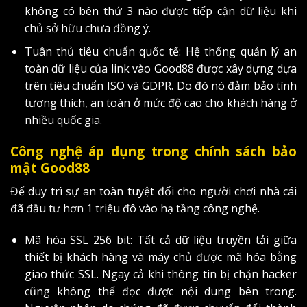
không có bên thứ 3 nào được tiếp cận dữ liệu khi
chủ sở hữu chưa đồng ý.
Tuân thủ tiêu chuẩn quốc tế: Hệ thống quản lý an
toàn dữ liệu của link vào Good88 được xây dựng dựa
trên tiêu chuẩn ISO và GDPR. Do đó nó đảm bảo tính
tương thích, an toàn ở mức độ cao cho khách hàng ở
nhiều quốc gia.
Công nghệ áp dụng trong chính sách bảo
mật Good88
Để duy trì sự an toàn tuyệt đối cho người chơi nhà cái
đã đầu tư hơn 1 triệu đô vào hạ tầng công nghệ.
Mã hóa SSL 256 bit: Tất cả dữ liệu truyền tải giữa
thiết bị khách hàng và máy chủ được mã hóa bằng
giao thức SSL. Ngay cả khi thông tin bị chặn hacker
cũng không thể đọc được nội dung bên trong.