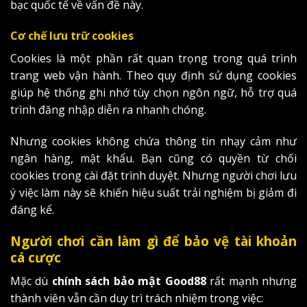
bạc quốc tế về vấn đề này.
Cơ chế lưu trữ cookies
Cookies là một phần rất quan trọng trong quá trình
trang web vận hành. Theo quy định sử dụng cookies
giúp hệ thống ghi nhớ tùy chọn ngôn ngữ, hỗ trợ quá
trình đăng nhập diễn ra nhanh chóng.
Nhưng cookies không chứa thông tin nhạy cảm như
ngân hàng, mật khẩu. Bạn cũng có quyền từ chối
cookies trong cài đặt trình duyệt. Nhưng người chơi lưu
ý việc làm này sẽ khiến hiệu suất trải nghiệm bị giảm đi
đáng kể.
Người chơi cần làm gì để bảo vệ tài khoản
cá cược
Mặc dù
chính sách bảo mật Good88
rất mạnh nhưng
thành viên vẫn cần duy trì trách nhiệm trong việc: