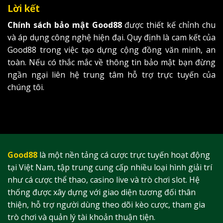
Lời kết
Chính sách bảo mật Good88
được thiết kế chỉnh chu
và áp dụng công nghệ hiện đại. Quy định là cam kết của
Good88 trong việc tạo dựng cộng đồng văn minh, an
toàn. Nếu có thắc mắc về thông tin bảo mật bạn đừng
ngần ngại liên hệ trung tâm hỗ trợ trực tuyến của
chúng tôi.
Good88
là một nền tảng cá cược trực tuyến hoạt động
tại Việt Nam, tập trung cung cấp nhiều loại hình giải trí
như cá cược thể thao, casino live và trò chơi slot. Hệ
thống được xây dựng với giao diện tương đối thân
thiện, hỗ trợ người dùng theo dõi kèo cược, tham gia
trò chơi và quản lý tài khoản thuận tiện.