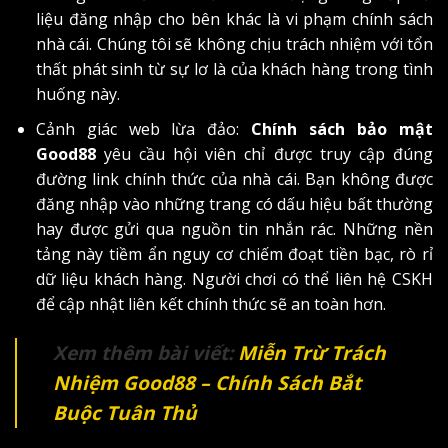
liệu đăng nhập cho bên khác là vi phạm chính sách
nhà cái. Chúng tôi sẽ không chịu trách nhiệm với tổn
thất phát sinh từ sự lơ là của khách hàng trong tình
huống này.
Cảnh giác web lừa đảo:
Chính sách bảo mật
Good88
yêu cầu hội viên chỉ được truy cập đúng
đường link chính thức của nhà cái. Bạn không được
đăng nhập vào những trang có dấu hiệu bất thường
hay được gửi qua nguồn tin nhắn rác. Những nền
tảng này tiềm ẩn nguy cơ chiếm đoạt tiền bạc, rò rỉ
dữ liệu khách hàng. Người chơi có thể liên hệ CSKH
để cập nhật liên kết chính thức sẽ an toàn hơn.
Xem thêm bài viết:
Miễn Trừ Trách
Nhiệm Good88 – Chính Sách Bắt
Buộc Tuân Thủ